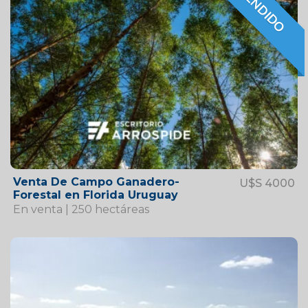
VENDIDO
VENDIDO
Venta De Campo Ganadero-
U$S 4000
Forestal en Florida Uruguay
En venta | 250 hectáreas