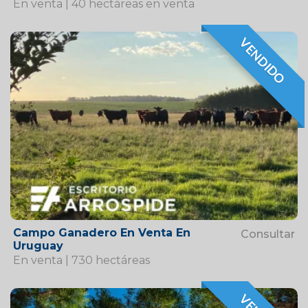
En venta | 40 hectáreas en venta
VENDIDO
VENDIDO
Campo Ganadero En Venta En
Consultar
Uruguay
En venta | 730 hectáreas