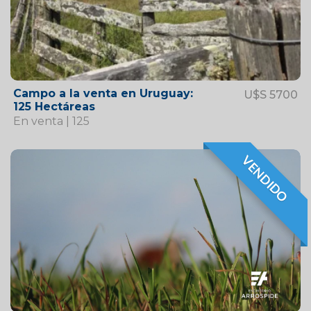
Campo a la venta en Uruguay:
U$S 5700
125 Hectáreas
En venta | 125
VENDIDO
VENDIDO