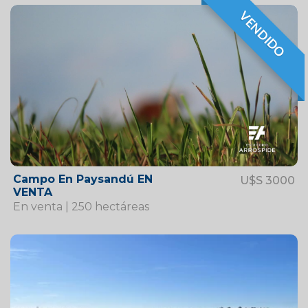
VENDIDO
VENDIDO
Campo En Paysandú EN
U$S 3000
VENTA
En venta | 250 hectáreas