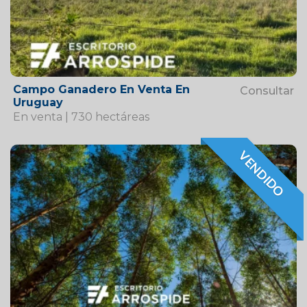
Campo Ganadero En Venta En
Consultar
Uruguay
En venta | 730 hectáreas
VENDIDO
VENDIDO