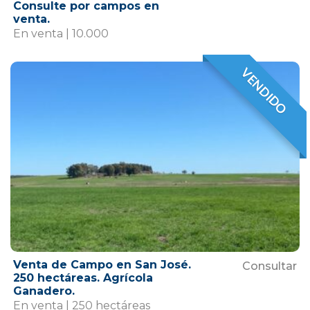
Consulte por campos en
venta.
En venta | 10.000
VENDIDO
VENDIDO
Venta de Campo en San José.
Consultar
250 hectáreas. Agrícola
Ganadero.
En venta | 250 hectáreas