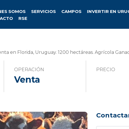
NES SOMOS
SERVICIOS
CAMPOS
INVERTIR EN UR
ACTO
RSE
ta en Florida, Uruguay. 1200 hectáreas. Agrícola Gana
OPERACIÓN
PRECIO
Venta
Contacta