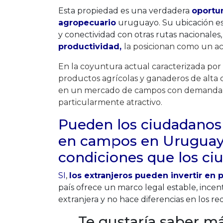
Esta propiedad es una verdadera
oportu
agropecuario
uruguayo. Su ubicación est
y conectividad con otras rutas nacionale
productividad,
la posicionan como un act
En la coyuntura actual caracterizada p
productos agrícolas y ganaderos de alta c
en un mercado de campos con demanda in
particularmente atractivo.
Pueden los ciudadanos 
en campos en Uruguay
condiciones que los c
SI
,
los extranjeros pueden invertir en 
país ofrece un marco legal estable, incenti
extranjera y no hace diferencias en los r
Te gustaría saber m