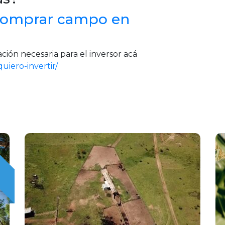
 comprar campo en
ión necesaria para el inversor acá
uiero-invertir/
O
O