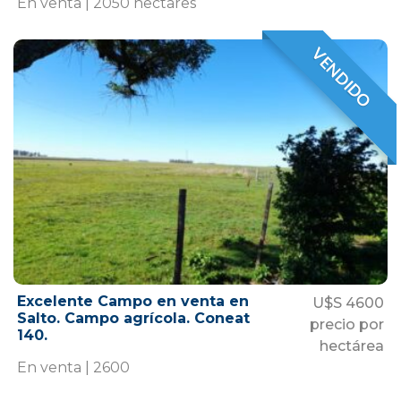
En venta | 2050 hectares
VENDIDO
VENDIDO
Excelente Campo en venta en
U$S 4600
Salto. Campo agrícola. Coneat
precio por
140.
hectárea
En venta | 2600