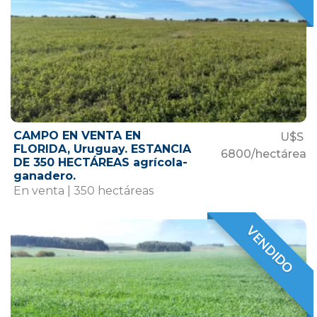
CAMPO EN VENTA EN
U$S
FLORIDA, Uruguay. ESTANCIA
6800/hectárea
DE 350 HECTÁREAS agrícola-
ganadero.
En venta | 350 hectáreas
VENDIDO
VENDIDO