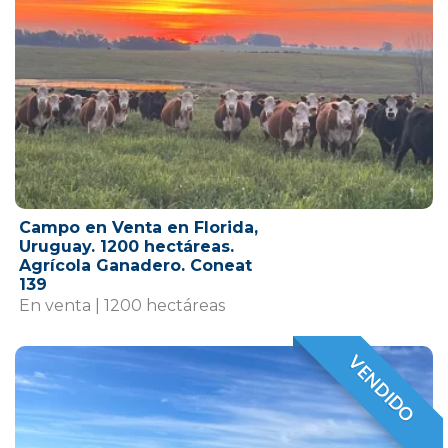
Campo en Venta en Florida,
Uruguay. 1200 hectáreas.
Agrícola Ganadero. Coneat
139
En venta | 1200 hectáreas
VENDIDO
VENDIDO