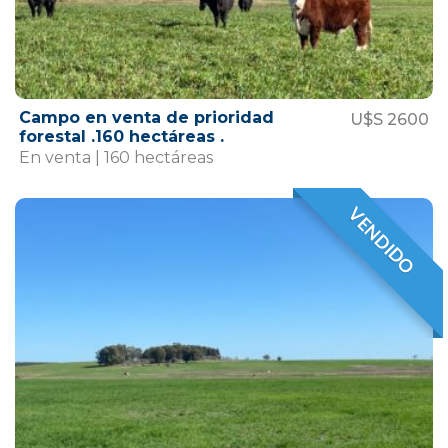
Campo en venta de prioridad
U$S 2600
forestal .160 hectáreas .
En venta | 160 hectáreas
VENDIDO
VENDIDO