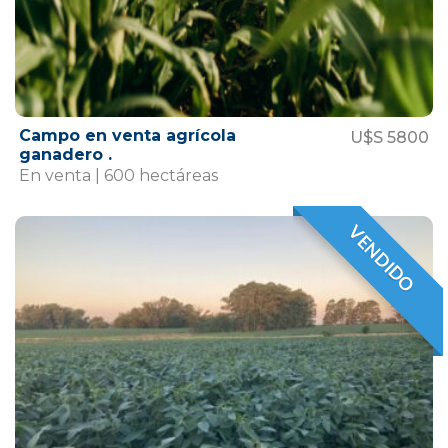
Campo en venta agrícola
U$S 5800
ganadero .
En venta | 600 hectáreas
VENDIDO
VENDIDO