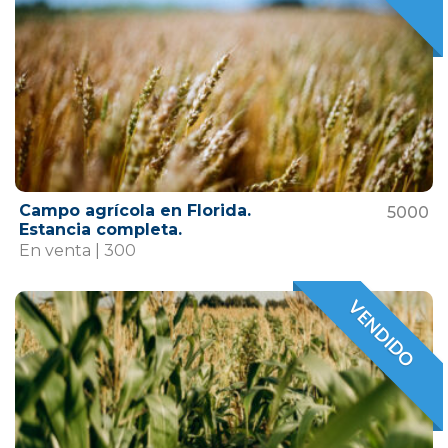
Campo agrícola en Florida.
5000
Estancia completa.
En venta | 300
VENDIDO
VENDIDO