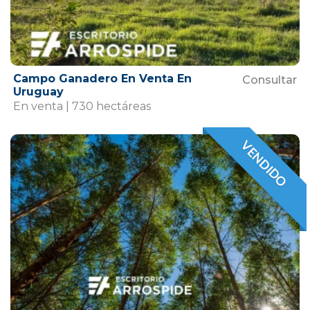
Campo Ganadero En Venta En
Consultar
Uruguay
En venta | 730 hectáreas
VENDIDO
VENDIDO