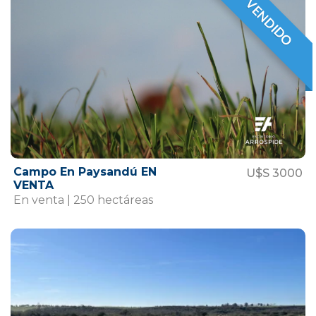
VENDIDO
VENDIDO
Campo En Paysandú EN
U$S 3000
VENTA
En venta | 250 hectáreas