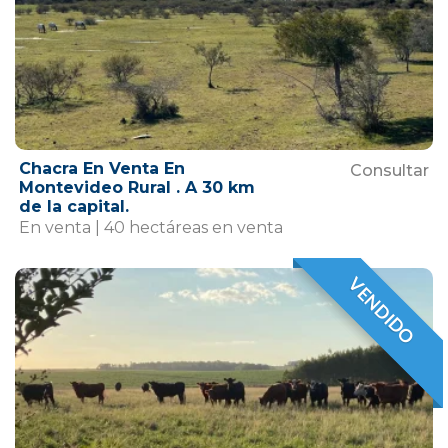
Chacra En Venta En
Consultar
Montevideo Rural . A 30 km
de la capital.
En venta | 40 hectáreas en venta
VENDIDO
VENDIDO