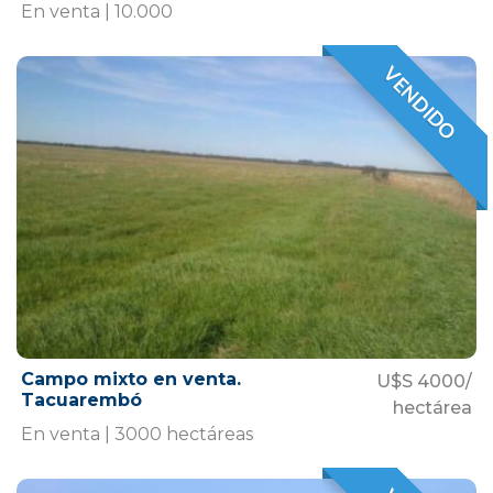
En venta | 10.000
VENDIDO
VENDIDO
Campo mixto en venta.
U$S 4000/
Tacuarembó
hectárea
En venta | 3000 hectáreas