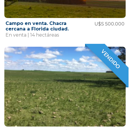
Campo en venta. Chacra
U$S 500.000
cercana a Florida ciudad.
En venta | 14 hectáreas
VENDIDO
VENDIDO