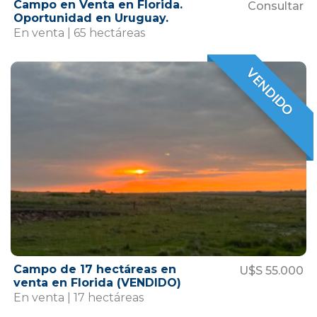
Campo en Venta en Florida.
Consultar
Oportunidad en Uruguay.
En venta | 65 hectáreas
VENDIDO
VENDIDO
Campo de 17 hectáreas en
U$S 55.000
venta en Florida (VENDIDO)
En venta | 17 hectáreas