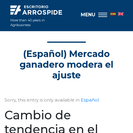
MENU
More than 40 years in
Agribusiness
(Español) Mercado
ganadero modera el
ajuste
Sorry, this entry is only available in
Español
.
Cambio de
tendencia en el