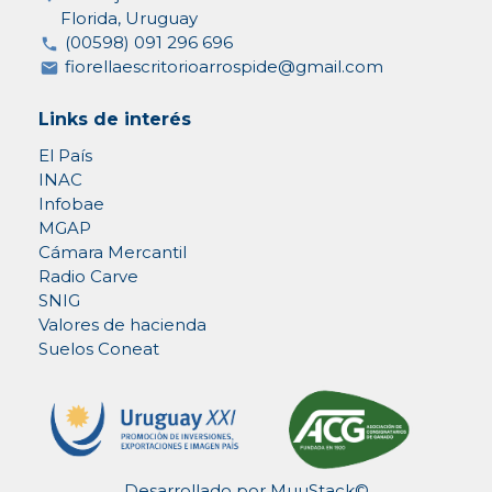
Florida, Uruguay
(00598) 091 296 696
fiorellaescritorioarrospide@gmail.com
Links de interés
El País
INAC
Infobae
MGAP
Cámara Mercantil
Radio Carve
SNIG
Valores de hacienda
Suelos Coneat
Desarrollado por
MuuStack©