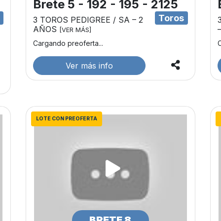
Brete 5 - 192 - 195 - 2125
s
Toros
3 TOROS PEDIGREE / SA – 2
AÑOS
[VER MÁS]
Cargando preoferta...
C
Ver más info
LOTE CON PREOFERTA
BRETE 8