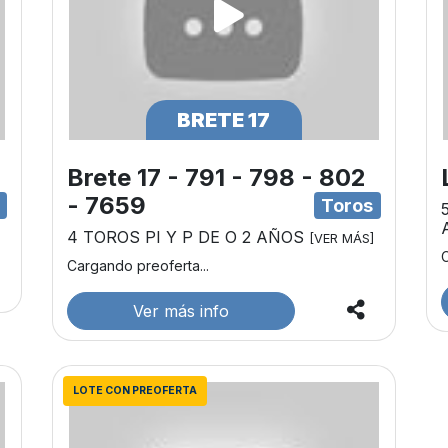
BRETE 17
8
Brete 17 - 791 - 798 - 802
- 7659
s
Toros
4 TOROS PI Y P DE O 2 AÑOS
[VER MÁS]
C
Cargando preoferta...
Ver más info
LOTE CON PREOFERTA