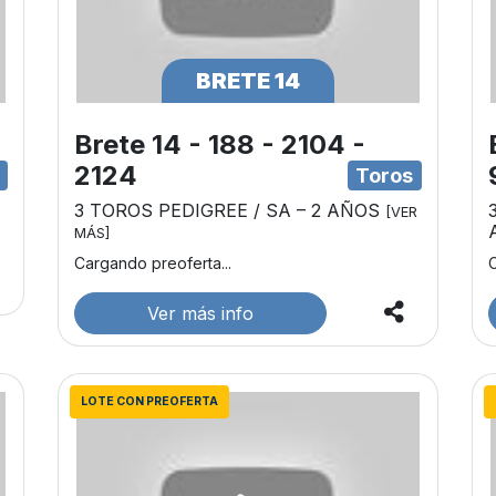
BRETE 14
Brete 14 - 188 - 2104 -
2124
s
Toros
3 TOROS PEDIGREE / SA – 2 AÑOS
[VER
MÁS]
Cargando preoferta...
C
Ver más info
LOTE CON PREOFERTA