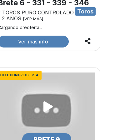
Brete 6 - 331 - 339 - 346
Toros
3 TOROS PURO CONTROLADO
– 2 AÑOS
[VER MÁS]
argando preoferta...
Ver más info
LOTE CON PREOFERTA
BRETE 9