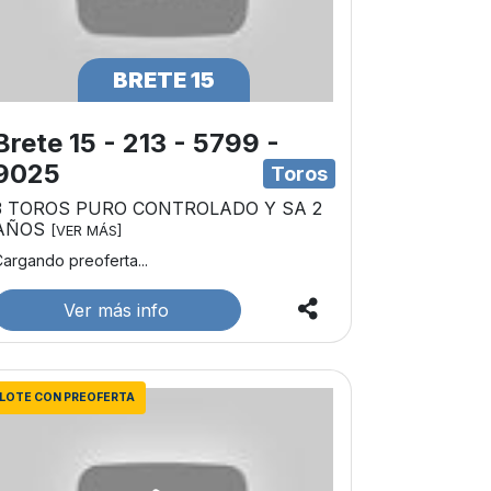
BRETE 15
Brete 15 - 213 - 5799 -
9025
Toros
3 TOROS PURO CONTROLADO Y SA 2
AÑOS
[VER MÁS]
argando preoferta...
Ver más info
LOTE CON PREOFERTA