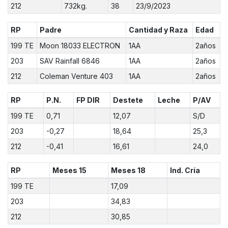
212
732kg.
38
23/9/2023
RP
Padre
Cantidad y Raza
Edad
199 TE
Moon 18033 ELECTRON
1AA
2años
203
SAV Rainfall 6846
1AA
2años
212
Coleman Venture 403
1AA
2años
RP
P.N.
FP DIR
Destete
Leche
P/AV
199 TE
0,71
12,07
S/D
203
-0,27
18,64
25,3
212
-0,41
16,61
24,0
RP
Meses 15
Meses 18
Ind. Cría
199 TE
17,09
203
34,83
212
30,85