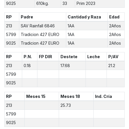
9025
610kg.
33
Prim 2023
RP
Padre
Cantidad y Raza
Edad
213
SAV Rainfall 6846
1AA
2Años
5799
Tradicion 427 EURO
1AA
2Años
9025
Tradicion 427 EURO
1AA
2Años
RP
P.N.
FP DIR
Destete
Leche
P/AV
213
0.18
17.68
21.2
5799
9025
RP
Meses 15
Meses 18
Ind. Cría
213
25.73
5799
9025