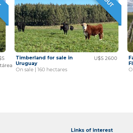
Timberland for sale in
F
$S
U$S 2600
Uruguay
F
tárea
On sale | 160 hectares
O
Links of interest