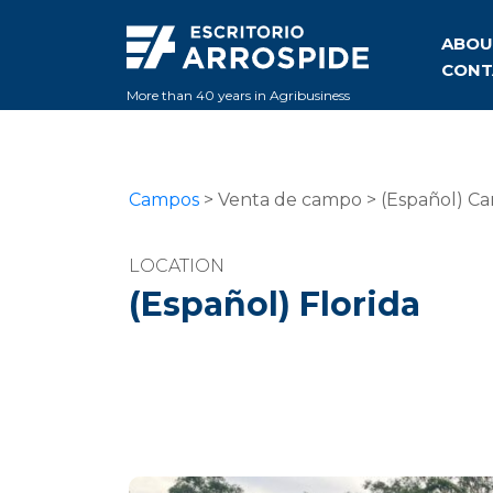
ABOU
CONT
More than 40 years in Agribusiness
Campos
> Venta de campo > (Español) Ca
LOCATION
(Español) Florida