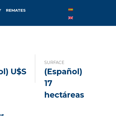
Y
REMATES
SURFACE
ol) U$S
(Español)
17
hectáreas
us