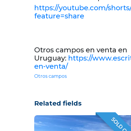
https://youtube.com/short
feature=share
Otros campos en venta en
Uruguay:
https://www.escr
en-venta/
Otros campos
Related fields
SOLD OU
VENDID