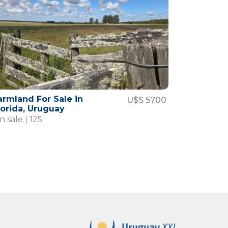
armland For Sale in
U$S 5700
lorida, Uruguay
n sale | 125