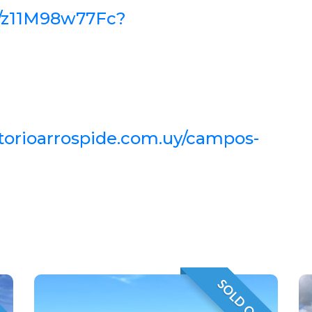
s/z11M98w77Fc?
itorioarrospide.com.uy/campos-
T
SOLD OUT
O
VENDIDO