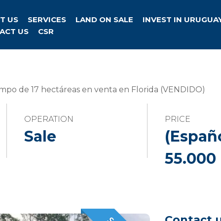
T US
SERVICES
LAND ON SALE
INVEST IN URUGUA
ACT US
CSR
mpo de 17 hectáreas en venta en Florida (VENDIDO)
OPERATION
PRICE
Sale
(Españ
55.000
Contact 