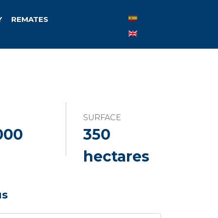
Y
REMATES
SURFACE
000
350
hectares
us