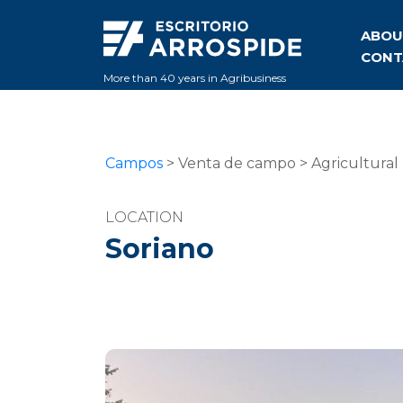
ABOU
CONT
More than 40 years in Agribusiness
Campos
> Venta de campo > Agricultural l
LOCATION
Soriano