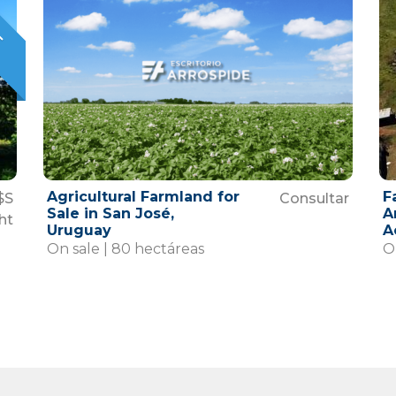
T
O
Agricultural Farmland for
F
$S
Consultar
Sale in San José,
A
ht
Uruguay
A
On sale | 80 hectáreas
O