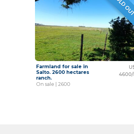
SOLD OU
VENDID
Farmland for sale in
U
Salto. 2600 hectares
4600/
ranch.
On sale | 2600