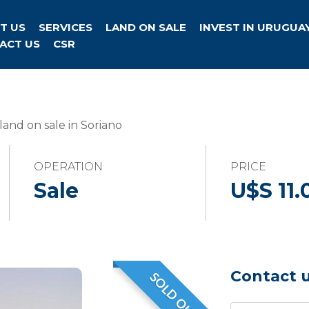
T US
SERVICES
LAND ON SALE
INVEST IN URUGUA
ACT US
CSR
and on sale in Soriano
OPERATION
PRICE
Sale
U$S 11.
Contact 
SOLD OUT
VENDIDO