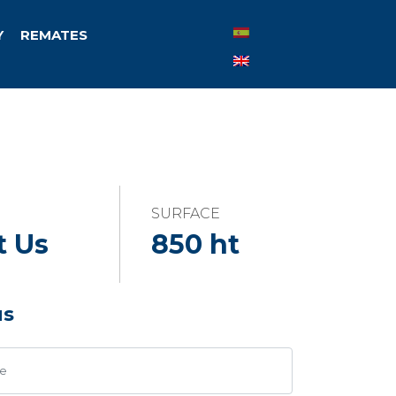
Y
REMATES
SURFACE
t Us
850 ht
us