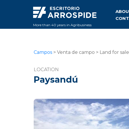
ABOU
CONT
More than 40 years in Agribusiness
Campos
> Venta de campo > Land for sal
LOCATION
Paysandú