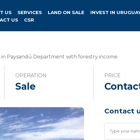
T US
SERVICES
LAND ON SALE
INVEST IN URUGUA
ACT US
CSR
e in Paysandú Department with forestry income.
OPERATION
PRICE
Sale
Contac
Contact 