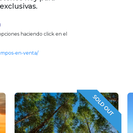
exclusivas.
a
opciones haciendo click en el
campos-en-venta/
SOLD OUT
VENDIDO