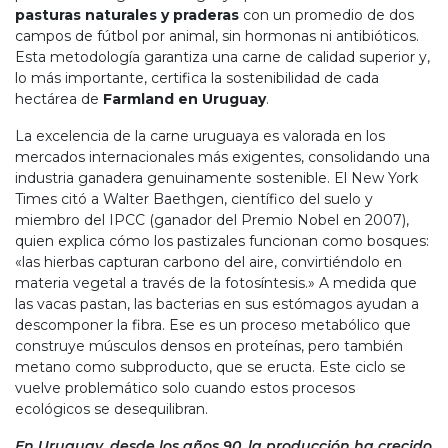
pasturas naturales y praderas
con un promedio de dos
campos de fútbol por animal, sin hormonas ni antibióticos.
Esta metodología garantiza una carne de calidad superior y,
lo más importante, certifica la sostenibilidad de cada
hectárea de
Farmland en Uruguay
.
La excelencia de la carne uruguaya es valorada en los
mercados internacionales más exigentes, consolidando una
industria ganadera genuinamente sostenible. El New York
Times citó a Walter Baethgen, científico del suelo y
miembro del IPCC (ganador del Premio Nobel en 2007),
quien explica cómo los pastizales funcionan como bosques:
«las hierbas capturan carbono del aire, convirtiéndolo en
materia vegetal a través de la fotosíntesis.» A medida que
las vacas pastan, las bacterias en sus estómagos ayudan a
descomponer la fibra. Ese es un proceso metabólico que
construye músculos densos en proteínas, pero también
metano como subproducto, que se eructa. Este ciclo se
vuelve problemático solo cuando estos procesos
ecológicos se desequilibran.
En Uruguay, desde los años 90, la producción ha crecido