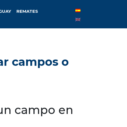
UGUAY
REMATES
ar campos o
 un campo en