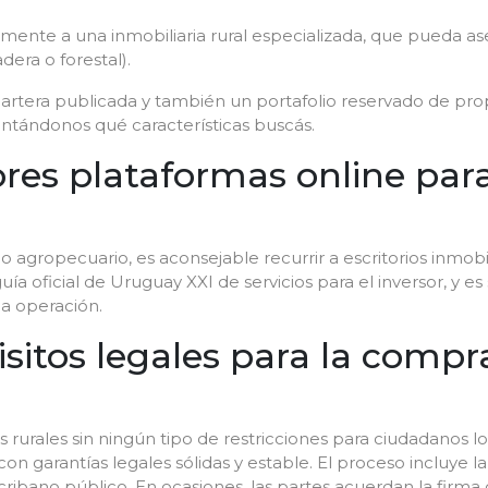
mente a una inmobiliaria rural especializada, que pueda as
era o forestal).
cartera publicada y también un portafolio reservado de pr
ntándonos qué características buscás.
ores plataformas online p
io agropecuario, es aconsejable recurrir a escritorios inmobi
a guía oficial de Uruguay XXI de servicios para el inversor, y 
da operación.
uisitos legales para la com
rales sin ningún tipo de restricciones para ciudadanos loc
garantías legales sólidas y estable. El proceso incluye la 
escribano público. En ocasiones, las partes acuerdan la fir