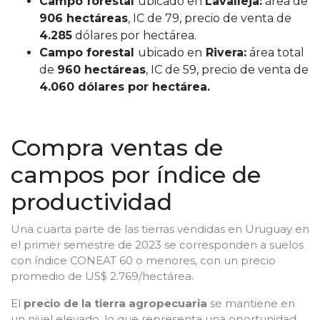
Campo forestal
ubicado en
Lavalleja:
área de
906 hectáreas
, IC de 79, precio de venta de
4.285
dólares por hectárea.
Campo forestal
ubicado en
Rivera:
área total
de
960 hectáreas
, IC de 59, precio de venta de
4.060 dólares por hectárea.
Compra ventas de
campos por índice de
productividad
Una cuarta parte de las tierras vendidas en Uruguay en
el primer semestre de 2023 se corresponden a suelos
con índice CONEAT 60 o menores, con un precio
promedio de US$ 2.769/hectárea.
El
precio de la tierra agropecuaria
se mantiene en
un nivel elevado, lo que representa una oportunidad