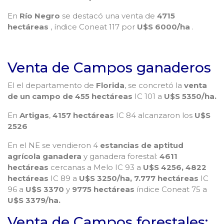
En
Río Negro
se destacó una venta de
4715
hectáreas
, índice Coneat 117 por
U$S 6000/ha
.
Venta de Campos ganaderos
El el departamento de
Florida
, se concretó la
venta
de un
campo de 455 hectáreas
IC 101 a
U$S 5350/ha.
En
Artigas
,
4157 hectáreas
IC 84 alcanzaron los
U$S
2526
En el NE se vendieron 4
estancias de aptitud
agrícola ganadera
y ganadera forestal:
4611
hectáreas
cercanas a Melo IC 93 a
U$S 4256, 4822
hectáreas
IC 89 a
U$S 3250/ha, 7.777 hectáreas
IC
96 a
U$S 3370
y
9775 hectáreas
índice Coneat 75 a
U$S 3379/ha.
Venta de Campos forestales: