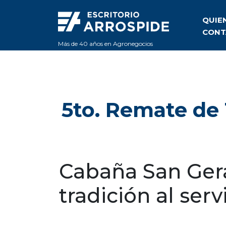
QUIE
CONT
Más de 40 años en Agronegocios
5to. Remate de 
Cabaña San Gera
tradición al ser