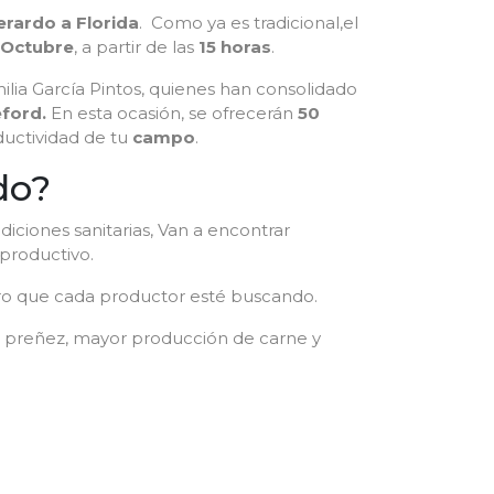
rardo a Florida
. Como ya es tradicional,el
 Octubre
, a partir de las
15 horas
.
milia García Pintos, quienes han consolidado
ford.
En esta ocasión, se ofrecerán
50
ductividad de tu
campo
.
do?
ndiciones sanitarias, Van a encontrar
 productivo.
oro que cada productor esté buscando.
 preñez, mayor producción de carne y