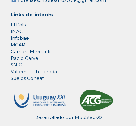
fiorellaescritorioarrospide@gmail.com
Links de interés
El País
INAC
Infobae
MGAP
Cámara Mercantil
Radio Carve
SNIG
Valores de hacienda
Suelos Coneat
Desarrollado por
MuuStack©