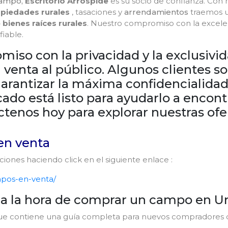
campo,
Escritorio Arrospide
es su socio de confianza. Con
piedades rurales
, tasaciones y
arrendamientos
traemos 
bienes raíces rurales
. Nuestro compromiso con la excelenc
fiable.
iso con la privacidad y la exclusivi
 venta al público. Algunos clientes s
arantizar la máxima confidencialidad
ado está listo para ayudarlo a encont
ctenos hoy para explorar nuestras ofer
en venta
iones haciendo click en el siguiente enlace :
mpos-en-venta/
a a la hora de comprar un campo en 
g que contiene una guía completa para nuevos compradores