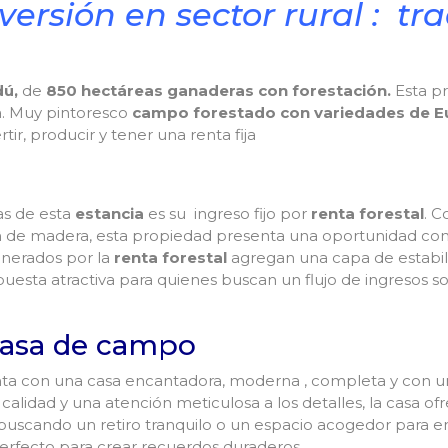
ersión en sector rural : tra
ú,
de
850 hectáreas ganaderas con forestación.
Esta p
a. Muy pintoresco
campo forestado con variedades de E
rtir, producir y tener una renta fija
as de esta
estancia
es su ingreso fijo por
renta forestal
. C
ón de madera, esta propiedad presenta una oportunidad con
enerados por la
renta forestal
agregan una capa de estabilid
uesta atractiva para quienes buscan un flujo de ingresos so
 casa de campo
a con una casa encantadora, moderna , completa y con una
calidad y una atención meticulosa a los detalles, la casa 
 buscando un retiro tranquilo o un espacio acogedor para en
erfecto para crear recuerdos duraderos.