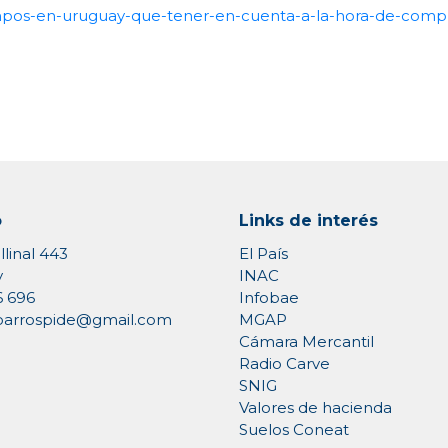
ampos-en-uruguay-que-tener-en-cuenta-a-la-hora-de-compr
o
Links de interés
llinal 443
El País
y
INAC
6 696
Infobae
MGAP
rioarrospide@gmail.com
Cámara Mercantil
Radio Carve
SNIG
Valores de hacienda
Suelos Coneat