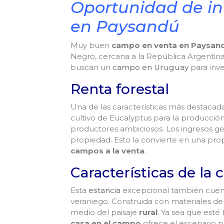
Oportunidad de inv
en Paysandú
Muy buen
campo en venta en Paysand
Negro, cercana a la República Argentin
buscan un
campo en Uruguay
para inve
Renta forestal
Una de las características más destacad
cultivo de Eucalyptus para la producci
productores ambiciosos. Los ingresos g
propiedad. Esto la convierte en una prop
campos a la venta
.
Características de la
Esta
estancia
excepcional también cuent
veraniego. Construida con materiales de 
medio del paisaje
rural
. Ya sea que esté
casa en el campo
ofrece el escenario p