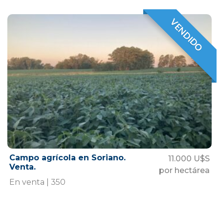
VENDIDO
VENDIDO
Campo agrícola en Soriano.
11.000 U$S
Venta.
por hectárea
En venta | 350