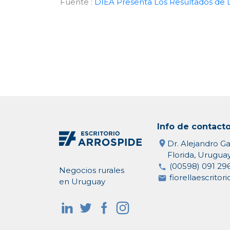
Fuente :
DIEA Presenta Los Resultados de
Info de contact
Dr. Alejandro Ga
Florida, Urugua
(00598) 091 29
Negocios rurales
fiorellaescrito
en Uruguay