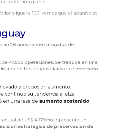
a la inflación global.
rior o igual a 100, vemos que el abanico se
ruguay
letan
26 años ininterrumpidos
de
ás de
47.500 operaciones. Se traduce en
una
e distinguen tres etapas claras en el
mercado
elevado y precios en aumento
.
a continuó su tendencia al alza
.
ró en una fase de
aumento sostenido
or actual de
US$ 4.178/ha
representa un
ecisión estratégica de preservación de