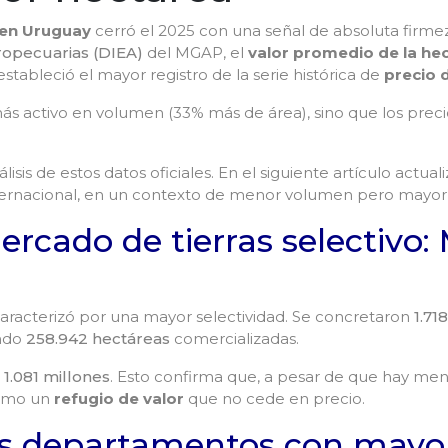
en Uruguay
cerró el 2025 con una señal de absoluta firm
ropecuarias (DIEA)
del MGAP, el
valor promedio de la he
estableció el mayor registro de la serie histórica de
precio 
ás activo en volumen (33% más de área), sino que los prec
lisis de estos datos oficiales. En el siguiente artículo actu
nternacional, en un contexto de menor volumen pero mayor 
rcado de tierras selectivo:
 caracterizó por una mayor selectividad. Se concretaron
1.71
ando
258.942 hectáreas
comercializadas.
 1.081 millones
. Esto confirma que, a pesar de que hay me
como un
refugio de valor
que no cede en precio.
 Los departamentos con may