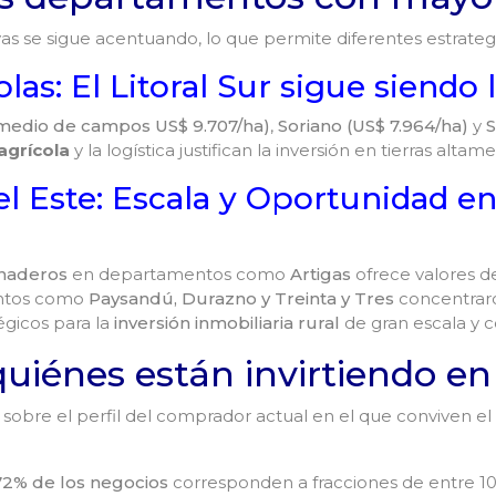
s se sigue acentuando, lo que permite diferentes estrategi
las: El Litoral Sur sigue siend
omedio de campos US$ 9.707/ha)
,
Soriano (US$ 7.964/ha)
y
S
agrícola
y la logística justifican la inversión en tierras alta
l Este: Escala y Oportunidad 
naderos
en departamentos como
Artigas
ofrece valores d
ntos como
Paysandú, Durazno y Treinta y Tres
concentrar
égicos para la
inversión inmobiliaria rural
de gran escala y c
 quiénes están invirtiendo 
e sobre el perfil del comprador actual en el que conviven el 
72% de los negocios
corresponden a fracciones de entre 10