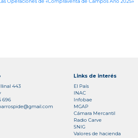
 Las Operaciones de «Compraventa de Campos Año 2025»
o
Links de interés
llinal 443
El País
y
INAC
6 696
Infobae
MGAP
rioarrospide@gmail.com
Cámara Mercantil
Radio Carve
SNIG
Valores de hacienda