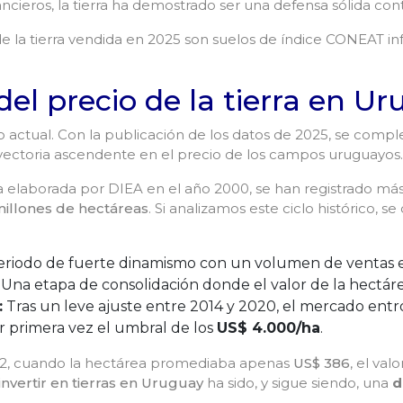
ancieros, la tierra ha demostrado ser una defensa sólida contr
la tierra vendida en 2025 son suelos de índice CONEAT infe
del precio de la tierra en U
o actual.
Con la publicación de los datos de 2025, se comp
rayectoria ascendente en el precio de los campos uruguayos
.
erra elaborada por DIEA en el año 2000, se han registrado m
millones de hectáreas
. Si analizamos este ciclo histórico, s
riodo de fuerte dinamismo con un volumen de ventas 
Una etapa de consolidación donde el valor de la hectáre
:
Tras un leve ajuste entre 2014 y 2020, el mercado ent
 primera vez el umbral de los
US$ 4.000/ha
.
02, cuando la hectárea promediaba apenas
US$ 386
, el val
invertir en tierras en Uruguay
ha sido, y sigue siendo, una
d