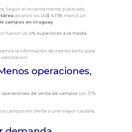
eza. Según el recientemente publicado
ctárea
alcanzó los
US$ 4.178
, marcó un
de campos en Uruguay
.
ios fueron un
2% superiores a la media
alizamos la información de interés tanto para
valorización.
 Menos operaciones,
8 operaciones de venta de campos
(un 31%
nos campos en oferta o una mayor cautela,
or demanda