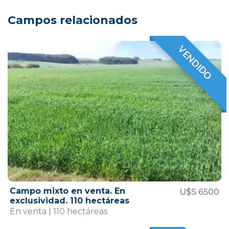
Campos relacionados
VENDIDO
VENDIDO
Campo mixto en venta. En
U$S 6500
exclusividad. 110 hectáreas
En venta | 110 hectáreas