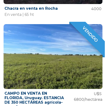
Chacra en venta en Rocha
4000
En venta | 65 ht
VENDIDO
VENDIDO
CAMPO EN VENTA EN
U$S
FLORIDA, Uruguay. ESTANCIA
6800/hectárea
DE 350 HECTÁREAS agrícola-