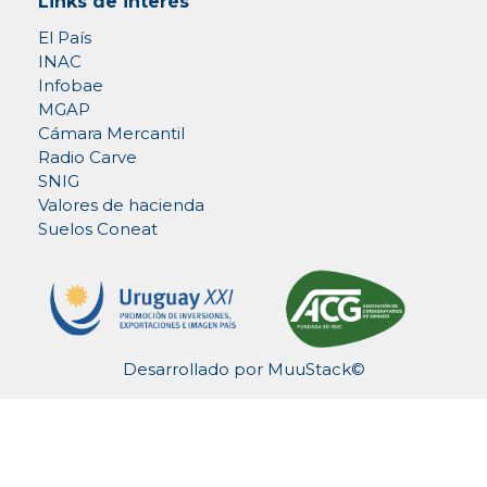
Links de interés
El País
INAC
Infobae
MGAP
Cámara Mercantil
Radio Carve
SNIG
Valores de hacienda
Suelos Coneat
Desarrollado por
MuuStack©