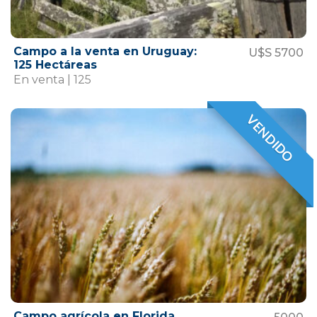
Campo a la venta en Uruguay:
U$S 5700
125 Hectáreas
En venta | 125
VENDIDO
VENDIDO
Campo agrícola en Florida.